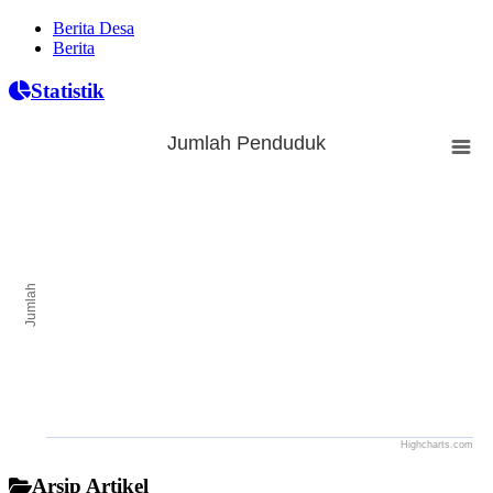
Berita Desa
Berita
Statistik
Jumlah Penduduk
Jumlah Penduduk
Bar chart with 0 bars.
The chart has 1 X axis displaying categories.
The chart has 1 Y axis displaying Jumlah. Range: to .
Jumlah
Highcharts.com
End of interactive chart.
Arsip Artikel