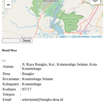
−
Leaflet
|
© OpenStreetMap
|
OpenSID
Buka Peta
Detail
Detail Desa
Jl. Raya Bungko, Kec. Kotamoabgu Selatan, Kota
Alamat
:
Kotamobagu
Desa
:
Bungko
Kecamatan
:
Kotamobagu Selatan
Kabupaten
:
Kotamobagu
Kodepos
:
95717
Telepon
:
Email
:
sekretariat@bungko.desa.id