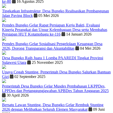
ke-80
16 Agustus 2025
Tingkatkan Infrastruktur, Desa Bungko Realisasikan Pembangunan
Jalan Paving Block
05 Mei 2026
Pemdes Bungko Gelar Rapat Persiapan Kerja Bakti, Evaluasi
Kinerja Perangkat dan Unsur Kelembagaan Desa serta Membahas
Persiapan HUT Kotamobagu ke-116
14 Januari 2026
Pemdes Bungko Gelar Sosialisasi Pengelolaan Keuangan Desa
2026, Dorong Transparansi dan Akuntabilitas
04 Mei 2026
Desa Bungko Raih Juara 1 Lomba PAAREDI Tingkat Provinsi
Sulawesi Utara
25 November 2025
Upaya Cegah Stunting, Pemerintah Desa Bungko Salurkan Bantuan
Gizi
02 September 2025
Pemerintah Desa Bungko Gelar Musdes Pembahasan LKPPDes,
LPPDes dan Pertanggungjawaban APBDes Tahun Anggaran 2025
30 April 2026
Bersatu Lawan Stunting, Desa Bungko Gelar Rembuk Stunting
2026 dengan Melibatkan Seluruh Elemen Masyarakat
09 Juni