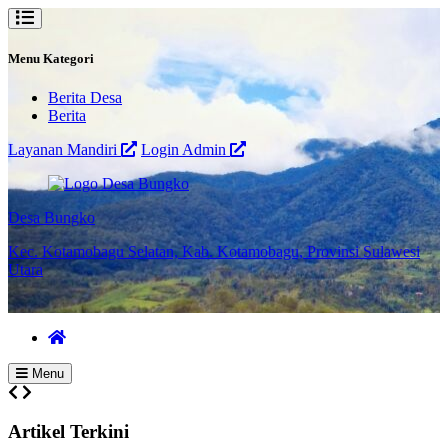
Menu Kategori
Berita Desa
Berita
Layanan Mandiri
Login Admin
Desa Bungko
Kec. Kotamobagu Selatan, Kab. Kotamobagu, Provinsi Sulawesi
Utara
Menu
Artikel Terkini