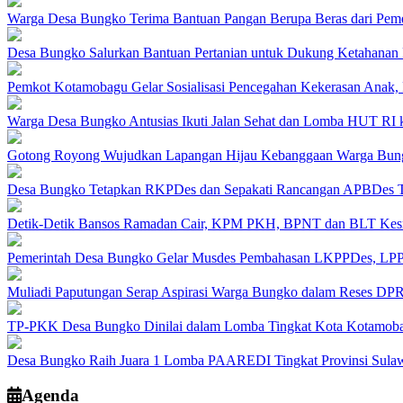
Warga Desa Bungko Terima Bantuan Pangan Berupa Beras dari Peme
Desa Bungko Salurkan Bantuan Pertanian untuk Dukung Ketahanan
Pemkot Kotamobagu Gelar Sosialisasi Pencegahan Kekerasan Anak, 
Warga Desa Bungko Antusias Ikuti Jalan Sehat dan Lomba HUT RI 
Gotong Royong Wujudkan Lapangan Hijau Kebanggaan Warga Bun
Desa Bungko Tetapkan RKPDes dan Sepakati Rancangan APBDes 
Detik-Detik Bansos Ramadan Cair, KPM PKH, BPNT dan BLT Kesr
Pemerintah Desa Bungko Gelar Musdes Pembahasan LKPPDes, LP
Muliadi Paputungan Serap Aspirasi Warga Bungko dalam Reses DP
TP-PKK Desa Bungko Dinilai dalam Lomba Tingkat Kota Kotamobag
Desa Bungko Raih Juara 1 Lomba PAAREDI Tingkat Provinsi Sulaw
Agenda