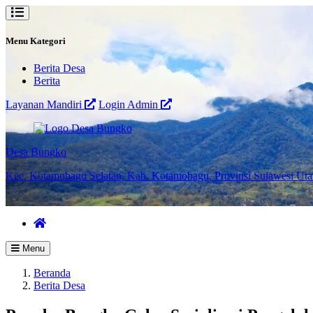
Menu Kategori
Berita Desa
Berita
Layanan Mandiri
Login Admin
Desa Bungko
Kec. Kotamobagu Selatan, Kab. Kotamobagu, Provinsi Sulawesi Uta
Menu
Beranda
Berita Desa