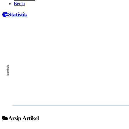
Berita
Statistik
Jumlah Penduduk
Bar chart with 0 bars.
The chart has 1 X axis displaying categories.
The chart has 1 Y axis displaying Jumlah. Range: to .
Jumlah
End of interactive chart.
Arsip Artikel