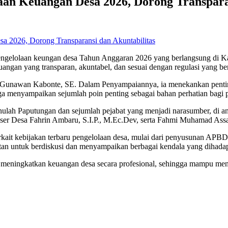
aan Keuangan Desa 2026, Dorong Transpara
engelolaan keungan desa Tahun Anggaran 2026 yang berlangsung di Ka
ngan yang transparan, akuntabel, dan sesuai dengan regulasi yang be
 Gunawan Kabonte, SE. Dalam Penyampaiannya, ia menekankan pentingn
uga menyampaikan sejumlah poin penting sebagai bahan perhatian bagi 
Aminulah Paputungan dan sejumlah pejabat yang menjadi narasumber, 
er Desa Fahrin Ambaru, S.I.P., M.Ec.Dev, serta Fahmi Muhamad Ass
ait kebijakan terbaru pengelolaan desa, mulai dari penyusunan APBDes
mpatan untuk berdiskusi dan menyampaikan berbagai kendala yang dihada
at meningkatkan keuangan desa secara profesional, sehingga mampu men