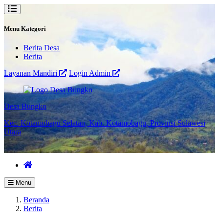
Menu Kategori
Berita Desa
Berita
Layanan Mandiri
Login Admin
Desa Bungko
Kec. Kotamobagu Selatan, Kab. Kotamobagu, Provinsi Sulawesi
Utara
Menu
Beranda
Berita