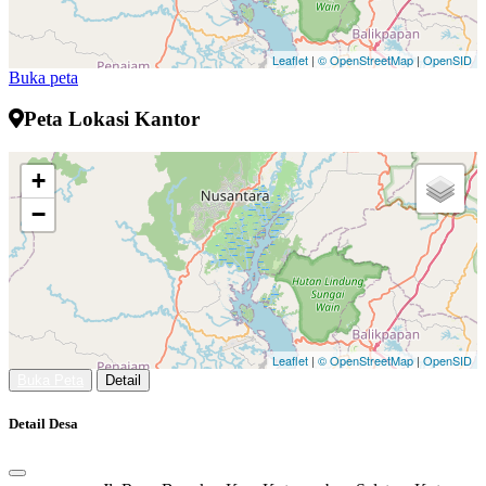
Leaflet
|
© OpenStreetMap
|
OpenSID
Buka peta
Peta Lokasi Kantor
+
−
Leaflet
|
© OpenStreetMap
|
OpenSID
Buka Peta
Detail
Detail Desa