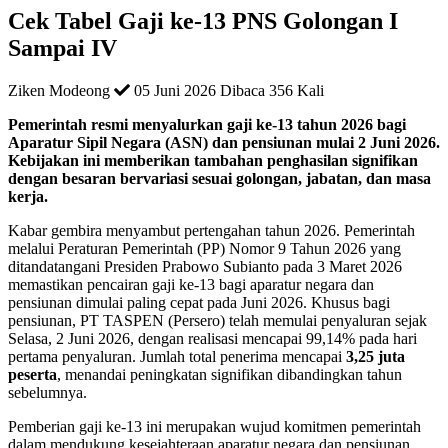
Cek Tabel Gaji ke-13 PNS Golongan I
Sampai IV
Ziken Modeong
05 Juni 2026
Dibaca 356 Kali
Pemerintah resmi menyalurkan gaji ke-13 tahun 2026 bagi
Aparatur Sipil Negara (ASN) dan pensiunan mulai 2 Juni 2026.
Kebijakan ini memberikan tambahan penghasilan signifikan
dengan besaran bervariasi sesuai golongan, jabatan, dan masa
kerja.
Kabar gembira menyambut pertengahan tahun 2026. Pemerintah
melalui Peraturan Pemerintah (PP) Nomor 9 Tahun 2026 yang
ditandatangani Presiden Prabowo Subianto pada 3 Maret 2026
memastikan pencairan gaji ke-13 bagi aparatur negara dan
pensiunan dimulai paling cepat pada Juni 2026
. Khusus bagi
pensiunan, PT TASPEN (Persero) telah memulai penyaluran sejak
Selasa, 2 Juni 2026, dengan realisasi mencapai 99,14% pada hari
pertama penyaluran
. Jumlah total penerima mencapai
3,25 juta
peserta
, menandai peningkatan signifikan dibandingkan tahun
sebelumnya
.
Pemberian gaji ke-13 ini merupakan wujud komitmen pemerintah
dalam mendukung kesejahteraan aparatur negara dan pensiunan,