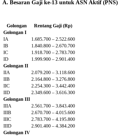
A. Besaran Gaji ke-13 untuk ASN Aktif (PNS)
Golongan
Rentang Gaji (Rp)
Golongan I
IA
1.685.700 – 2.522.600
IB
1.840.800 – 2.670.700
IC
1.918.700 – 2.783.700
ID
1.999.900 – 2.901.400
Golongan II
IIA
2.079.200 – 3.118.600
IIB
2.164.800 – 3.276.800
IIC
2.254.300 – 3.442.400
IID
2.349.600 – 3.616.300
Golongan III
IIIA
2.561.700 – 3.843.400
IIIB
2.670.700 – 4.015.600
IIIC
2.783.700 – 4.195.800
IIID
2.901.400 – 4.384.200
Golongan IV