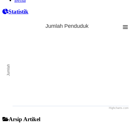
Berita
Statistik
Jumlah Penduduk
Jumlah Penduduk
Bar chart with 0 bars.
The chart has 1 X axis displaying categories.
The chart has 1 Y axis displaying Jumlah. Range: to .
Jumlah
Highcharts.com
End of interactive chart.
Arsip Artikel